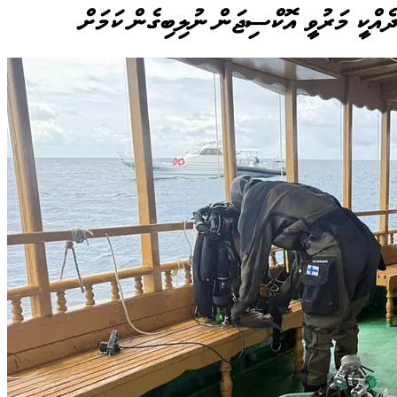
ެއްކީ މަރުވީ އޮކްސިޖަން ނުލިބިގެން ކަމަށް