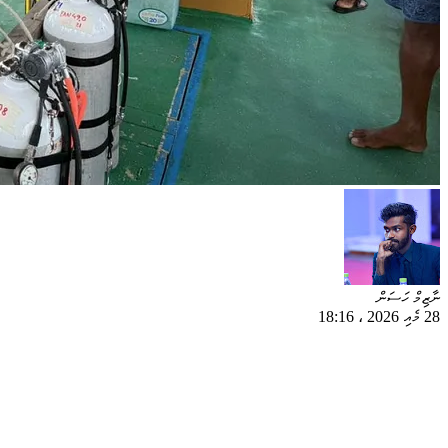
ނާޒިމް ހަސަން
28 މެއި 2026
،
18:16