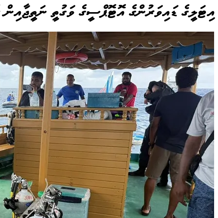
އިޓަލީގެ ޑައިވަރުންގެ އޮޓޮޕްސީގެ ވަގުތީ ނަތީޖާއިން ދ