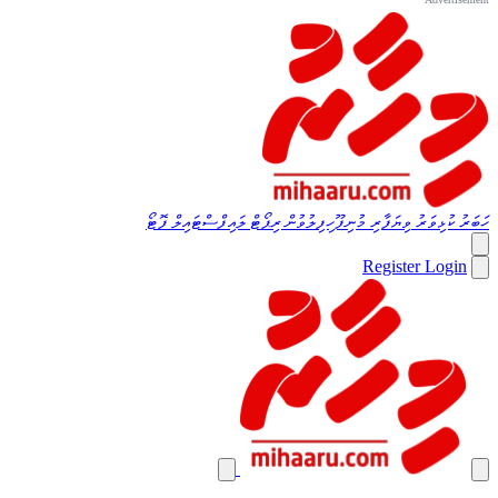
ހަބަރު
ކުޅިވަރު
ވިޔަފާރި
މުނިފޫހިފިލުވުން
ރިޕޯޓް
ލައިފްސްޓައިލް
ފޮޓޯ
Register
Login