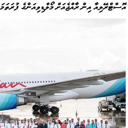
އޮސްޓްރޭލިއާ އިން ރާއްޖެއަށް މޯލްޑިވިއަންގެ ފުރަތަމަ 