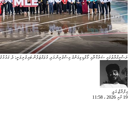
ރަސްމިއްޔާތުގައި ސަރުކާރާއި މޯލްޑިވިއަންގެ އިސްވެރިން އަދި މުވައްޒަފުން ބައިވެރިވަނީ: ދެ ގައުމުގެ ދ
އިފްރާޒް އަލީ
19 މެއި 2026
،
11:58