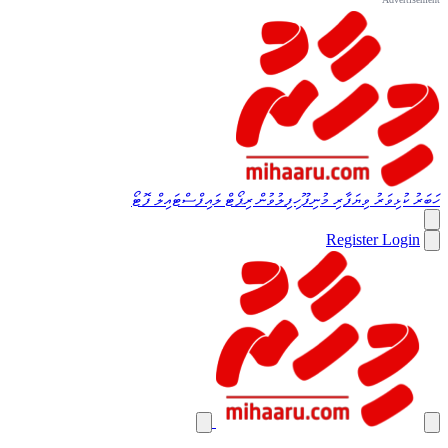
ހަބަރު
ކުޅިވަރު
ވިޔަފާރި
މުނިފޫހިފިލުވުން
ރިޕޯޓް
ލައިފްސްޓައިލް
ފޮޓޯ
Register
Login