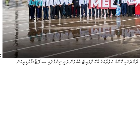
އ
ެމެދުގައި ކޮންމެ ހަފުތާއަކު އެއް ފްލައިޓް ބާއްވަން ވަނީ ނިންމާފައި --- ފޮޓޯ/މޯލްޑިވިއަން