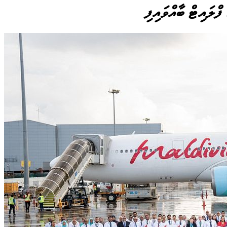
ފްލައިޓް ބާއްވައިފި