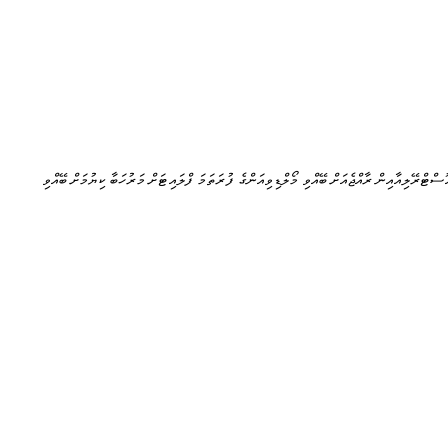
ޮސްޓްރޭލިއާއިން ރާއްޖެއަށް ބޭއްވި މޯލްޑިވިއަންގެ ފުރަތަމަ ފްލައިޓަށް މަރުހަބާ ކިޔުމަށް ބޭއްވި