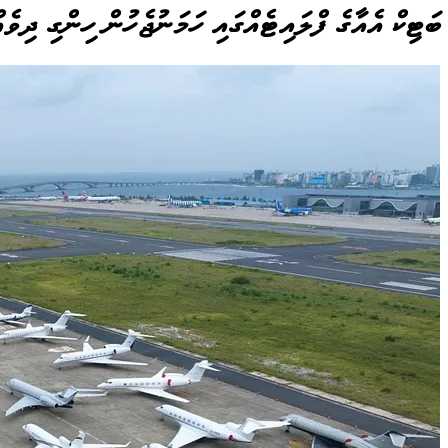
ބަޓިކް އެއާގެ ފްލައިޓެއްގައި ހަމަނުޖެހުން ހިންގި ދިވެ