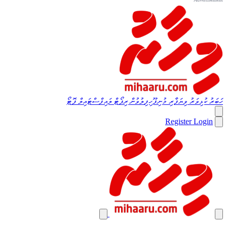
ހަބަރު
ކުޅިވަރު
ވިޔަފާރި
މުނިފޫހިފިލުވުން
ރިޕޯޓް
ލައިފްސްޓައިލް
ފޮޓޯ
Register
Login