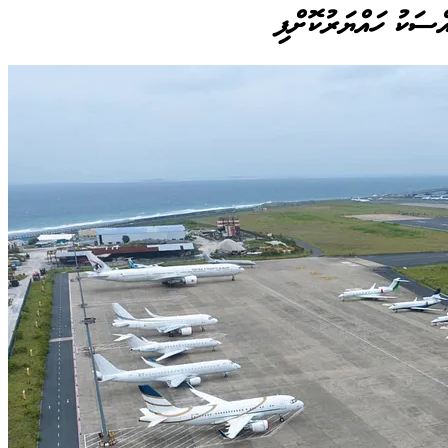
އްސަކު ހައްޔަރުކޮށްފި