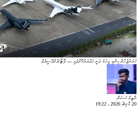
ހަމަނުޖެހުން ހިންގި މީހަކު ވަނީ ހައްޔަރުކޮށްފައި --- ފޮޓޯ/އެމްއޭސީއެލް
ނާޒިމް ހަސަން
20 މާރިޗު 2026
،
19:22