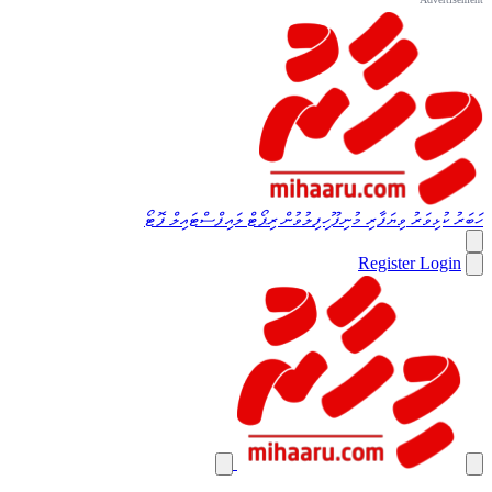
ހަބަރު
ކުޅިވަރު
ވިޔަފާރި
މުނިފޫހިފިލުވުން
ރިޕޯޓް
ލައިފްސްޓައިލް
ފޮޓޯ
Register
Login