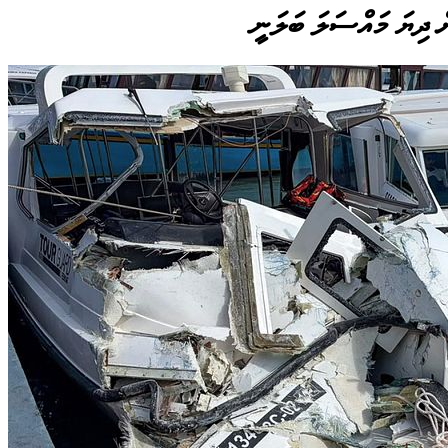
ް ދިޔަ މައްސަލަ ބަލަނީ