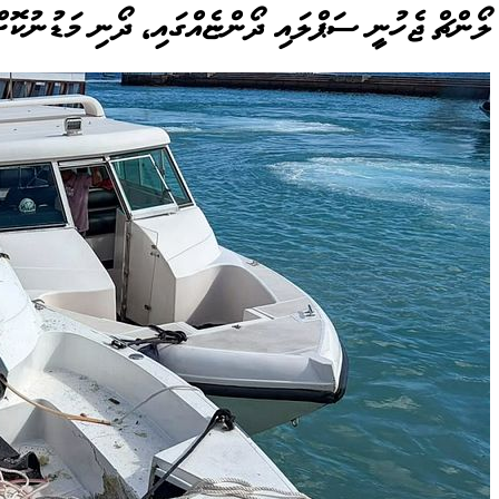
ލޯންޗް ޖެހުނީ ސަޕްލައި ދޯންޏެއްގައި، ދޯނި މަޑުނުކޮށ