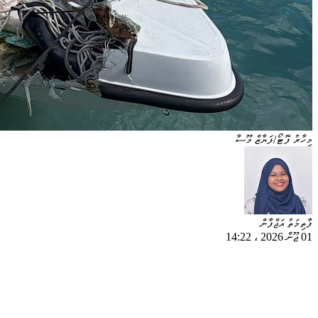
މިހާރު ފޮޓޯ/ފަޔާޒް މޫސާ
ފާތިމަތު އަޖްފާން
01 ޖޫން 2026
،
14:22