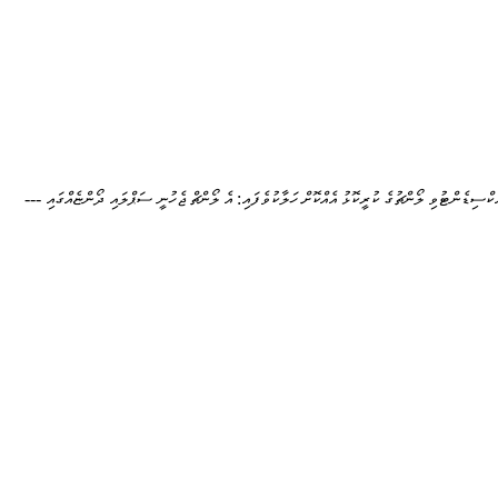
ެކްސިޑެންޓުވި ލޯންޗުގެ ކުރީކޮޅު އެއްކޮށް ހަލާކުވެފައި: އެ ލޯންޗް ޖެހުނީ ސަޕްލައި ދޯންޏެއްގައި ---