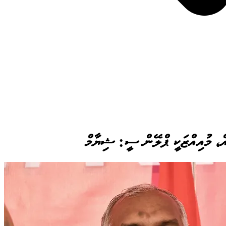
އް، މުއިއްޒަކީ ޕްލޭން ސީ: ޝިޔާމް