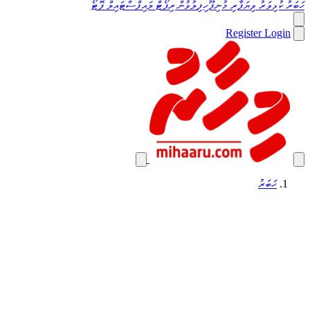
ހަބަރު
ކުޅިވަރު
ވިޔަފާރި
މުނިފޫހިފިލުވުން
ރިޕޯޓް
ލައިފްސްޓައިލް
ފޮޓޯ
Register
Login
ޚަބަރު