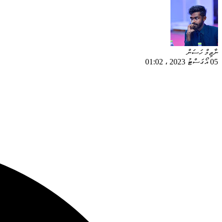
ނާޒިމް ހަސަން
05 އޯގަސްޓު 2023
،
01:02