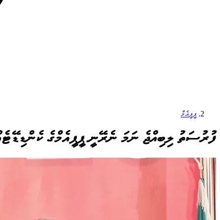
ޕީޕީއެމް
ފުރުސަތު ލިބިއްޖެ ނަމަ ނެރޭނީ ޕީޕީއެމްގެ ކެންޑިޑޭޓެ