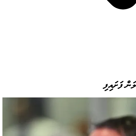
ަން ފަށައިފި