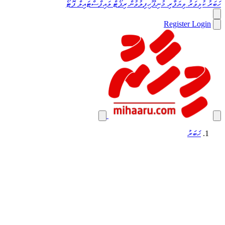
ހަބަރު
ކުޅިވަރު
ވިޔަފާރި
މުނިފޫހިފިލުވުން
ރިޕޯޓް
ލައިފްސްޓައިލް
ފޮޓޯ
Register
Login
ޚަބަރު