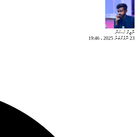
ނާޒިމް ހަސަން
23 ނޮވެމްބަރު 2025
،
19:46