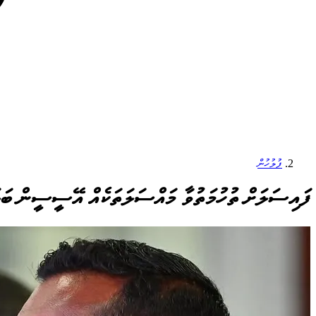
ފުލުހުން
ފައިސަލަށް ތުހުމަތުވާ މައްސަލަތަކެއް އޭސީސީން ބަލ