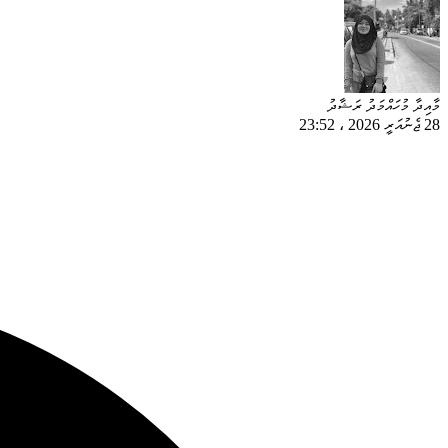
މާއިދާ މުހައްމަދު ރަޝާދު
28 ޖެނުއަރީ 2026
،
23:52