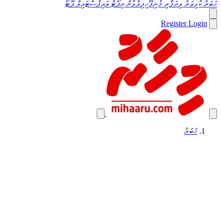
ހަބަރު
ކުޅިވަރު
ވިޔަފާރި
މުނިފޫހިފިލުވުން
ރިޕޯޓް
ލައިފްސްޓައިލް
ފޮޓޯ
Register
Login
ޚަބަރު