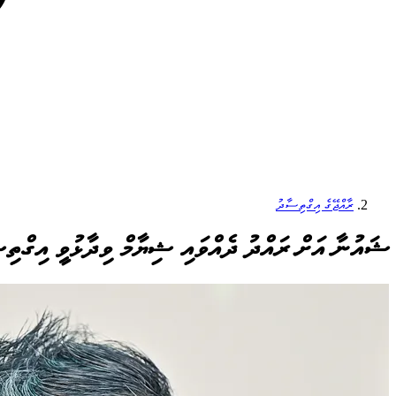
ރާއްޖޭގެ އިގްތިސާދު
ޝައުނާ އަށް ރައްދު ދެއްވައި ޝިޔާމް ވިދާޅުވީ އިގްތިސ