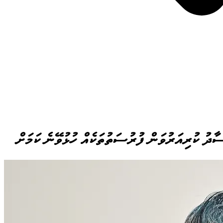
ާދު ކުރިއަރުވަން ފުރުސަތުތަކެއް ހުޅުވޭނެ ކަމަށް