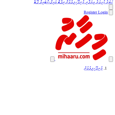
ހަބަރު
ކުޅިވަރު
ވިޔަފާރި
މުނިފޫހިފިލުވުން
ރިޕޯޓް
ލައިފްސްޓައިލް
ފޮޓޯ
Register
Login
މުނިފޫހިފިލުވުން