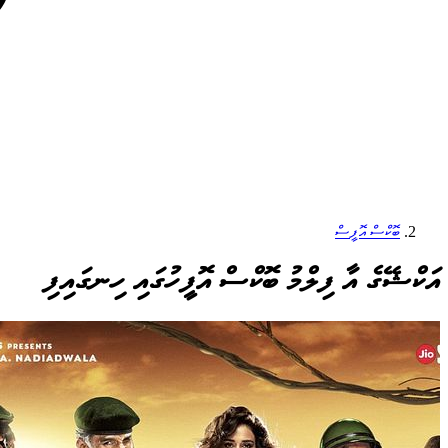
ބޮކްސް އޮފީސް
އަކްޝޭގެ އާ ފިލްމު ބޮކްސް އޮފީހުގައި ހިނގައިފި