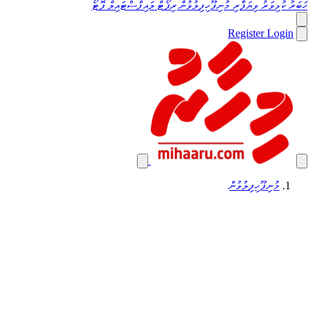
ހަބަރު
ކުޅިވަރު
ވިޔަފާރި
މުނިފޫހިފިލުވުން
ރިޕޯޓް
ލައިފްސްޓައިލް
ފޮޓޯ
Register
Login
މުނިފޫހިފިލުވުން