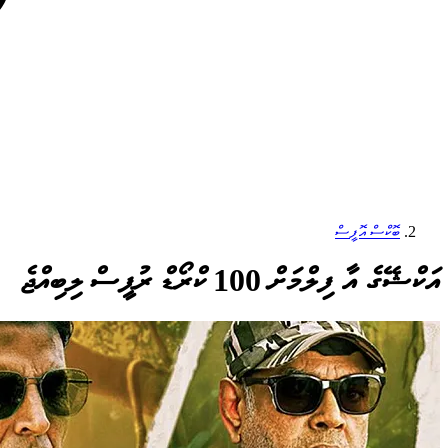
ބޮކްސް އޮފީސް
އަކްޝޭގެ އާ ފިލްމަށް 100 ކްރޯޑް ރުޕީސް ލިބިއްޖެ