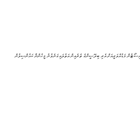
ިސޯޓުން މަޑުއްވަރީއަށް އެރި ބިދޭސީންގެ ތެރެއިން އަތުލައިގަނެވުނު މީހުންނާ ކައުންސިލުން