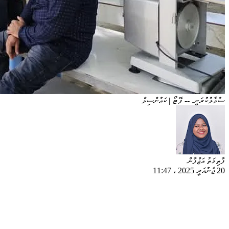
ސުވާލުކުރަނީ. -- ފޮޓޯ | ކައުންސިލް
ފާތިމަތު އަޖްފާން
20 ޖެނުއަރީ 2025
،
11:47