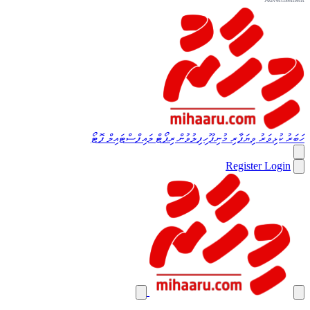
ހަބަރު
ކުޅިވަރު
ވިޔަފާރި
މުނިފޫހިފިލުވުން
ރިޕޯޓް
ލައިފްސްޓައިލް
ފޮޓޯ
Register
Login