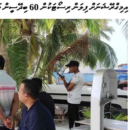
އިމިގްރޭޝަނަށް ފިލަން ރިސޯޓަކުން 60 ބިދޭސީން މަޑުއްވަރީއަށް